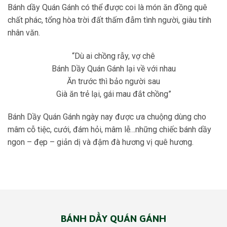
Bánh dầy Quán Gánh có thể được coi là món ăn đồng quê
chất phác, tổng hòa trời đất thấm đẫm tình người, giàu tính
nhân văn.
“Dù ai chồng rẫy, vợ chê
Bánh Dầy Quán Gánh lại về với nhau
Ăn trước thì bảo người sau
Già ăn trẻ lại, gái mau đắt chồng”
Bánh Dầy Quán Gánh ngày nay được ưa chuộng dùng cho
mâm cỗ tiệc, cưới, đám hỏi, mâm lễ…những chiếc bánh dầy
ngon – đẹp – giản dị và đậm đà hương vị quê hương.
BÁNH DẦY QUÁN GÁNH