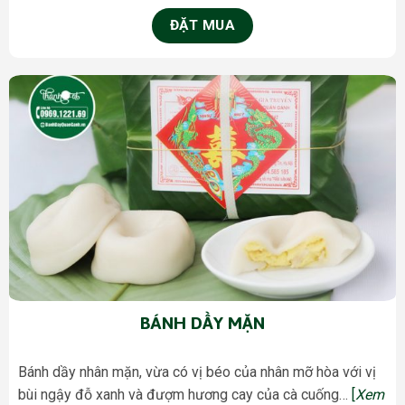
ĐẶT MUA
BÁNH DẦY MẶN
Bánh dầy nhân mặn, vừa có vị béo của nhân mỡ hòa với vị
bùi ngậy đỗ xanh và đượm hương cay của cà cuống…
[
Xem