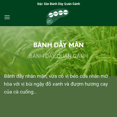
Bỏ
Đặc Sản Bánh Dầy Quán Gánh
qua
nội
dung
BÁNH DẦY MẶN
BÁNH DẦY QUÁN GÁNH
Bánh dầy nhân mặn, vừa có vị béo của nhân mỡ
hòa với vị bùi ngậy đỗ xanh và đượm hương cay
của cà cuống…