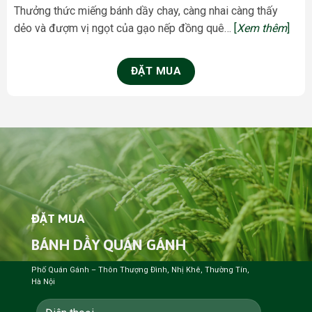
Thưởng thức miếng bánh dầy chay, càng nhai càng thấy
dẻo và đượm vị ngọt của gạo nếp đồng quê…
[
Xem thêm
]
ĐẶT MUA
ĐẶT MUA
BÁNH DẦY QUÁN GÁNH
Phố Quán Gánh – Thôn Thượng Đình, Nhị Khê, Thường Tín,
Hà Nội